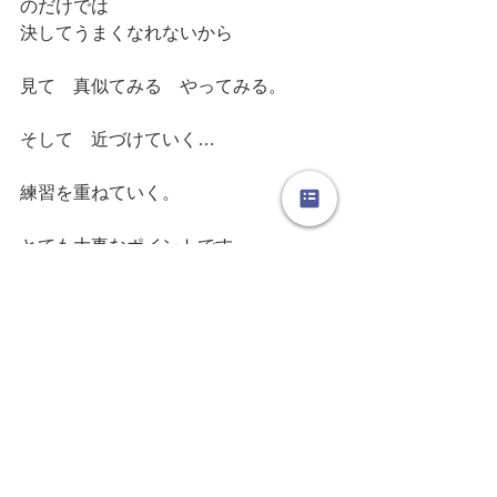
のだけでは
決してうまくなれないから
見て　真似てみる　やってみる。
そして　近づけていく…
練習を重ねていく。
とても大事なポイントです。
まずは　自分のお師匠はんを見つけて
みてください♪
もちろん　自分の指導をしてくれてい
る先生を見本にして
真似て　練習を重ねることも大事です
ね。