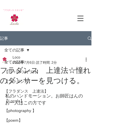
*フラダンス スタジオ*
記事
全ての記事
Loco
全ての記事
2018年7月6日
読了時間: 2分
フラダンス 上達法☆憧れ
【日々のつれづれ】
のダンサーを見つける。
【フラダンス】
【フラダンス 上達法】
私のハンドモーション。お師匠はんの
【Locola】
お一人はこの方です
【photography 】
【poem】