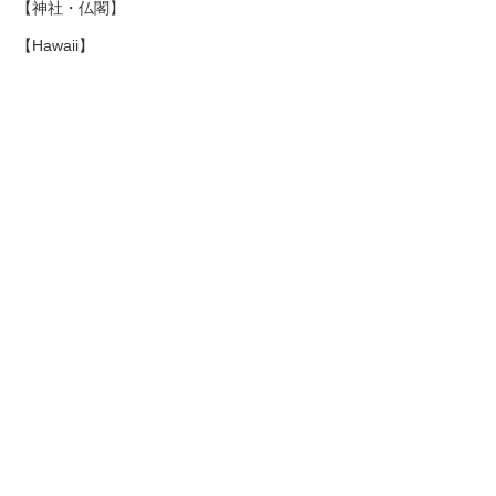
【神社・仏閣】
【Hawaii】