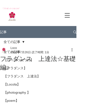
*フラダンス スタジオ*
記事
全ての記事
Loco
全ての記事
2018年7月26日
読了時間: 1分
フラダンス 上達法☆基礎
【日々のつれづれ】
編♪
【フラダンス】
【フラダンス 上達法】
【Locola】
【photography 】
【poem】