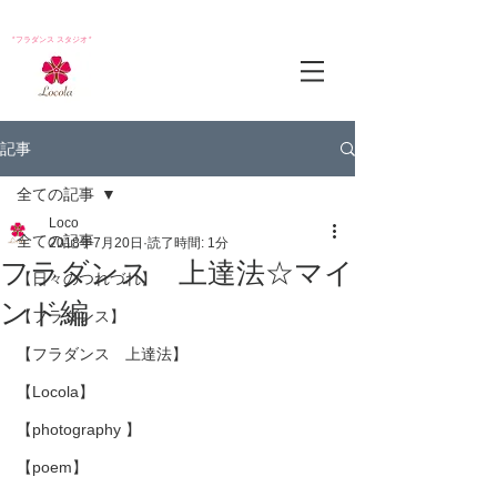
*フラダンス スタジオ*
記事
全ての記事
Loco
全ての記事
2018年7月20日
読了時間: 1分
フラダンス 上達法☆マイ
【日々のつれづれ】
ンド編
【フラダンス】
【フラダンス 上達法】
【Locola】
【photography 】
【poem】