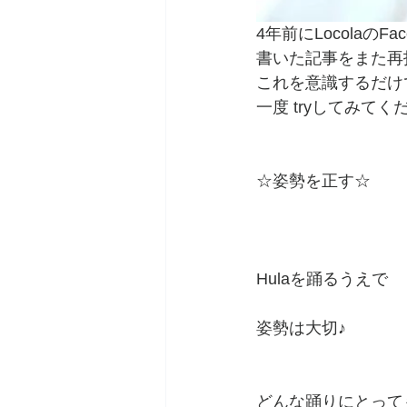
4年前にLocolaのFa
書いた記事をまた再
これを意識するだけ
一度 tryしてみてく
☆姿勢を正す☆
Hulaを踊るうえで
姿勢は大切♪
どんな踊りにとって