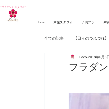
*フラダンス スタジオ*
Home
芦屋スタジオ
子供フラ
体
全ての記事
【日々のつれづれ】
Loco
2018年6月8
【photography 】
【poem
フラダン