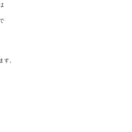
は
で
ます。