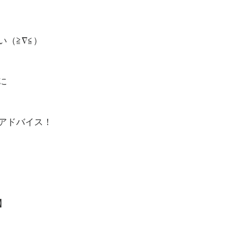
い（≧∇≦）
に
アドバイス！
】