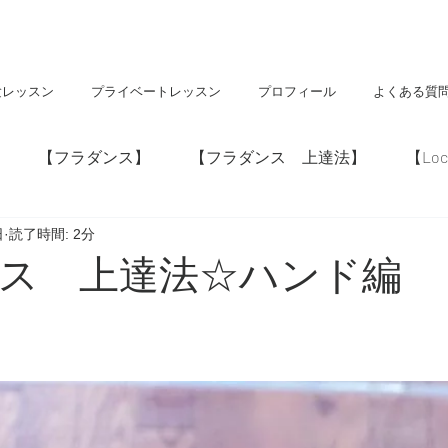
験レッスン
プライベートレッスン
プロフィール
よくある質
【フラダンス】
【フラダンス 上達法】
【Loc
日
読了時間: 2分
】
【神社・仏閣】
【Hawaii】
ス 上達法☆ハンド編