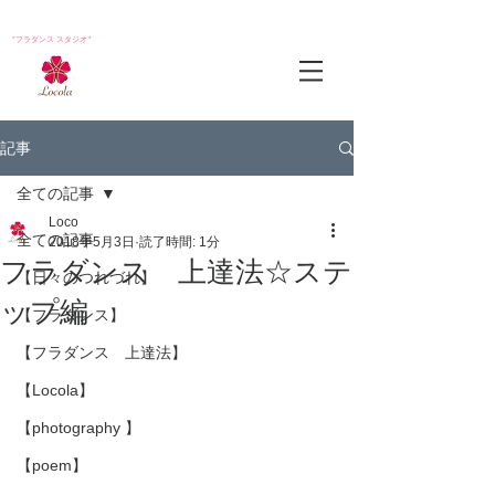
*フラダンス スタジオ*
記事
全ての記事
Loco
全ての記事
2018年5月3日
読了時間: 1分
フラダンス 上達法☆ステ
【日々のつれづれ】
ップ編
【フラダンス】
【フラダンス 上達法】
【Locola】
【photography 】
【poem】