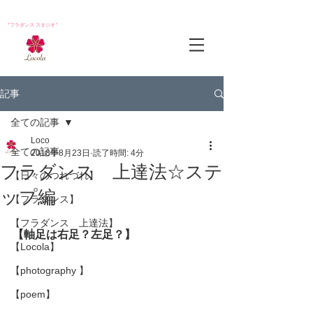
*フラダンス スタジオ*
記事
全ての記事
Loco
全ての記事
2018年8月23日
読了時間: 4分
フラダンス 上達法☆ステ
【日々のつれづれ】
ップ編
【フラダンス】
【フラダンス 上達法】
【軸足は右足？左足？】
【Locola】
【photography 】
【poem】