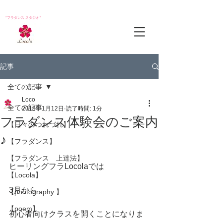
*フラダンス スタジオ*
記事
全ての記事
Loco
全ての記事
2018年1月12日
読了時間: 1分
フラダンス体験会のご案内
【日々のつれづれ】
♪
【フラダンス】
【フラダンス 上達法】
ヒーリングフラLocolaでは
【Locola】
3月から
【photography 】
【poem】
初心者向けクラスを開くことになりま