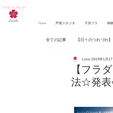
*フラダンス スタジオ*
Home
芦屋スタジオ
子供フラ
体
全ての記事
【日々のつれづれ】
Loco
2019年1月1
【photography 】
【poem
【フラダ
法☆発表