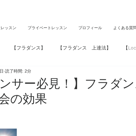
験レッスン
プライベートレッスン
プロフィール
よくある質
【フラダンス】
【フラダンス 上達法】
【Loc
7日
読了時間: 2分
】
【神社・仏閣】
【Hawaii】
ンサー必見！】フラダン
会の効果