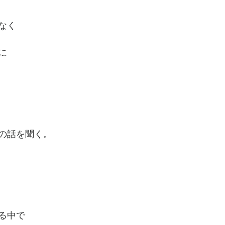
なく
に
の話を聞く。
る中で