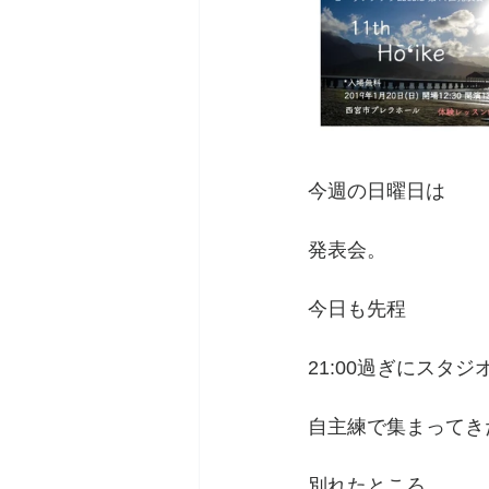
今週の日曜日は
発表会。
今日も先程
21:00過ぎにスタジ
自主練で集まってき
別れたところ。