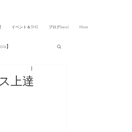
問
イベント＆SNS
ブログ(new)
More
ola】
ス上達