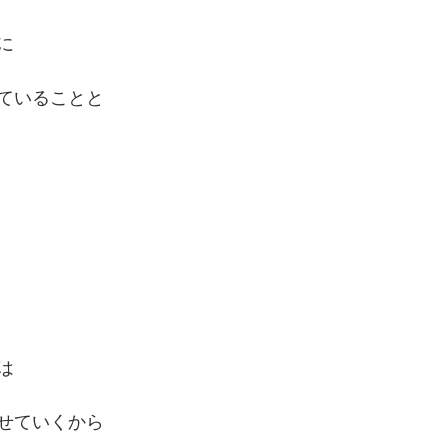
に
ていることと
は
せていくから