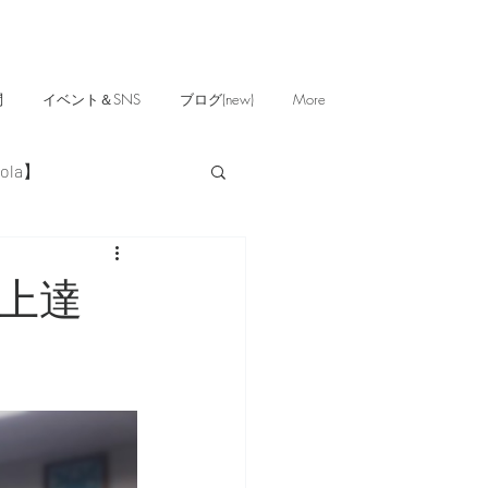
問
イベント＆SNS
ブログ(new)
More
ola】
上達