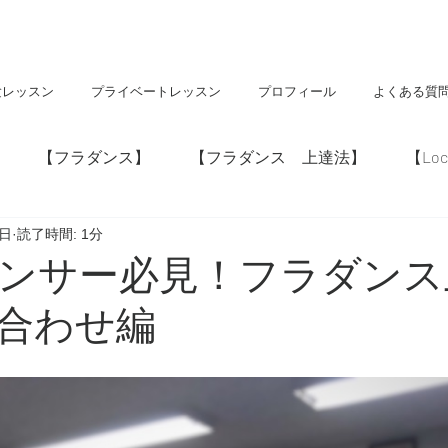
験レッスン
プライベートレッスン
プロフィール
よくある質
【フラダンス】
【フラダンス 上達法】
【Loc
0日
読了時間: 1分
】
【神社・仏閣】
【Hawaii】
ンサー必見！フラダンス
合わせ編