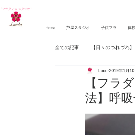
*フラダンス スタジオ*
Home
芦屋スタジオ
子供フラ
体
全ての記事
【日々のつれづれ】
Loco
2019年1月1
【photography 】
【poem
【フラダ
法】呼吸