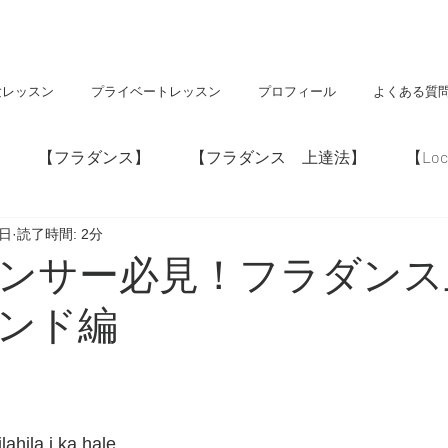
験レッスン
プライベートレッスン
プロフィール
よくある質
【フラダンス】
【フラダンス 上達法】
【Loc
1日
読了時間: 2分
】
【神社・仏閣】
【Hawaii】
ンサー必見！フラダンス
ンド編
lahila i ka hale.