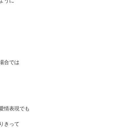
ように
場合では
愛情表現でも
りきって