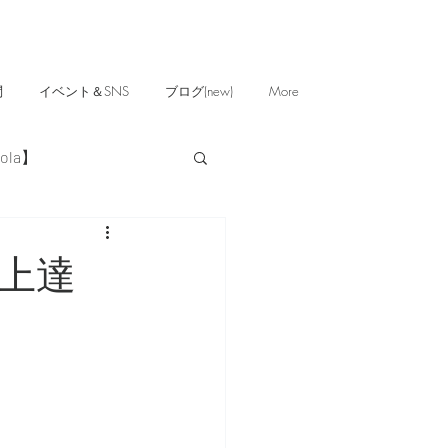
問
イベント＆SNS
ブログ(new)
More
ola】
上達