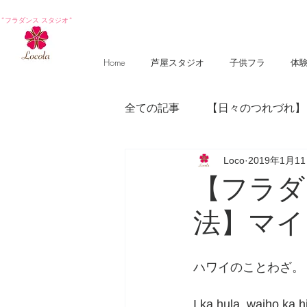
*フラダンス スタジオ*
Home
芦屋スタジオ
子供フラ
体
全ての記事
【日々のつれづれ】
Loco
2019年1月1
【photography 】
【poem
【フラダ
法】マイ
ハワイのことわざ。
I ka hula, waiho ka hi