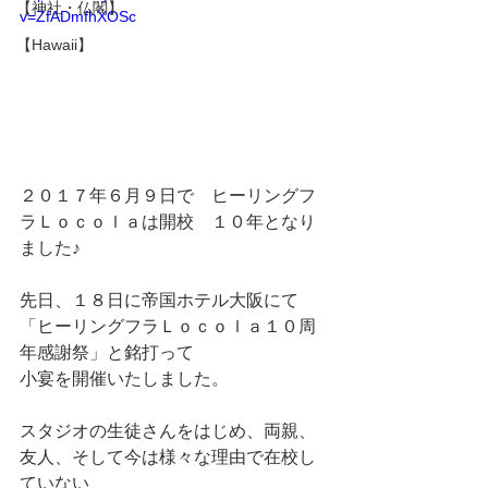
【神社・仏閣】
v=ZfADmfhXOSc
【Hawaii】
２０１７年６月９日で　ヒーリングフ
ラＬｏｃｏｌａは開校　１０年となり
ました♪
先日、１８日に帝国ホテル大阪にて　
「ヒーリングフラＬｏｃｏｌａ１０周
年感謝祭」と銘打って
小宴を開催いたしました。
スタジオの生徒さんをはじめ、両親、
友人、そして今は様々な理由で在校し
ていない