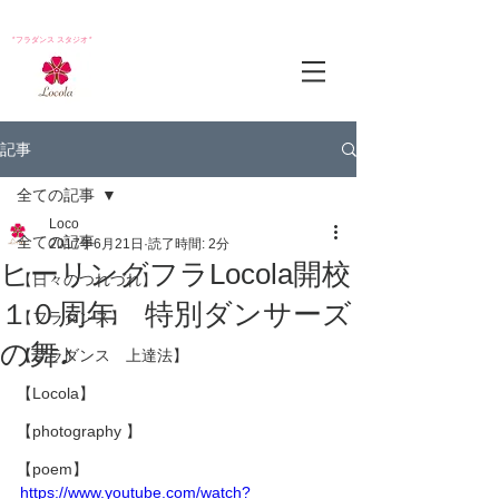
*フラダンス スタジオ*
記事
全ての記事
Loco
全ての記事
2017年6月21日
読了時間: 2分
ヒーリングフラLocola開校
【日々のつれづれ】
１０周年 特別ダンサーズ
【フラダンス】
の舞♪
【フラダンス 上達法】
【Locola】
【photography 】
【poem】
https://www.youtube.com/watch?