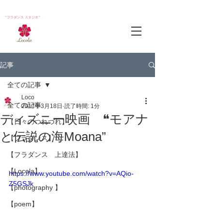
*フラダンス スタジオ*
記事
全ての記事
Loco
全ての記事
2017年3月18日
読了時間: 1分
ディズニー映画 ❝モアナ
【日々のつれづれ】
と伝説の海Moana”
【フラダンス】
【フラダンス 上達法】
【Locola】
https://www.youtube.com/watch?v=AQio-
Z5GSJk
【photography 】
【poem】