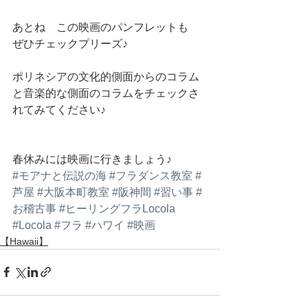
あとね　この映画のパンフレットも　
ぜひチェックプリーズ♪
ポリネシアの文化的側面からのコラム
と音楽的な側面のコラムをチェックさ
れてみてください♪
春休みには映画に行きましょう♪
#モアナと伝説の海
#フラダンス教室
#
芦屋
#大阪本町教室
#阪神間
#習い事
#
お稽古事
#ヒーリングフラLocola
#Locola
#フラ
#ハワイ
#映画
【Hawaii】