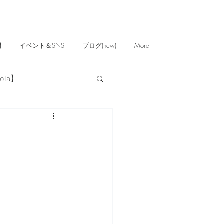
問
イベント＆SNS
ブログ(new)
More
ola】