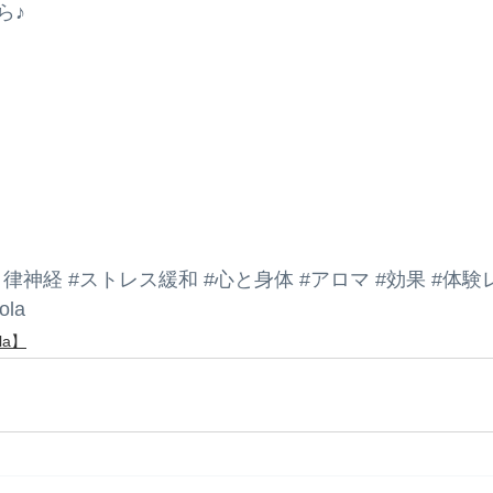
ら♪
自律神経
#ストレス緩和
#心と身体
#アロマ
#効果
#体験
la
la】