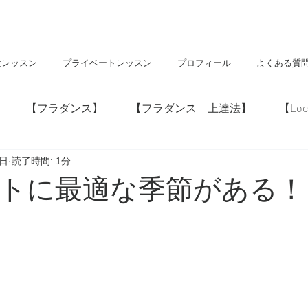
験レッスン
プライベートレッスン
プロフィール
よくある質
【フラダンス】
【フラダンス 上達法】
【Loc
3日
読了時間: 1分
】
【神社・仏閣】
【Hawaii】
トに最適な季節がある！