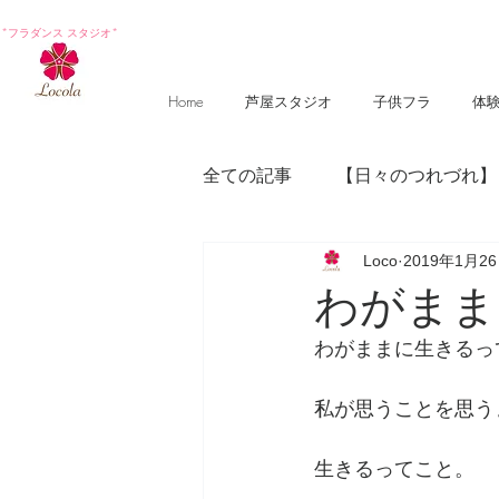
*フラダンス スタジオ*
Home
芦屋スタジオ
子供フラ
体
全ての記事
【日々のつれづれ】
Loco
2019年1月2
【photography 】
【poem
わがまま
わがままに生きるっ
私が思うことを思う
生きるってこと。