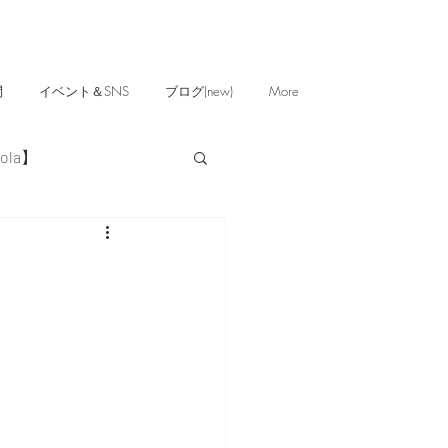
問
イベント＆SNS
ブログ(new)
More
ola】