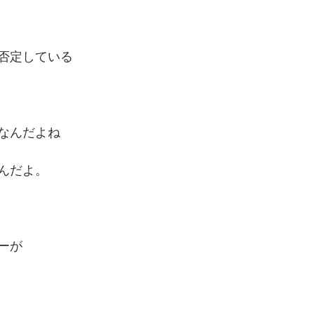
否定している
なんだよね
んだよ。
ーが