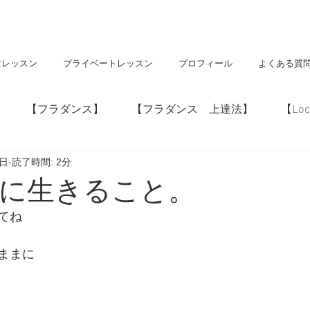
験レッスン
プライベートレッスン
プロフィール
よくある質
【フラダンス】
【フラダンス 上達法】
【Loc
6日
読了時間: 2分
】
【神社・仏閣】
【Hawaii】
に生きること。
てね
ままに