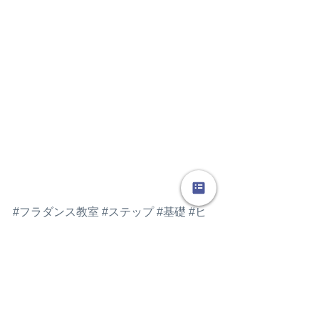
#フラダンス教室
#ステップ
#基礎
#ヒ
ーリングフラLocola
#芦屋
#大阪本町教
室
#体験レッスン受付中
#Locola
#ロコ
ラ
【フラダンス】