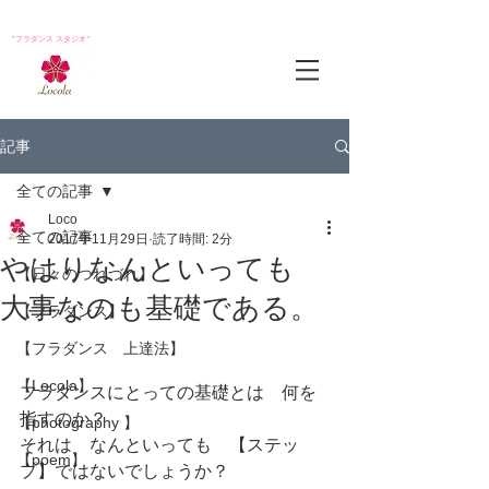
*フラダンス スタジオ*
記事
全ての記事
Loco
全ての記事
2017年11月29日
読了時間: 2分
やはりなんといっても
【日々のつれづれ】
大事なのも基礎である。
【フラダンス】
【フラダンス 上達法】
【Locola】
フラダンスにとっての基礎とは　何を
指すのか？
【photography 】
それは　なんといっても　【ステッ
【poem】
プ】ではないでしょうか？