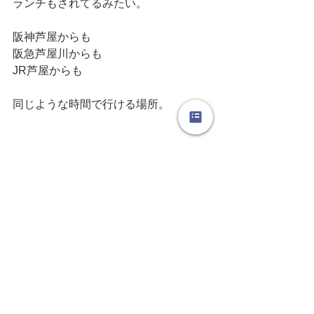
ランチもされてるみたい。
阪神芦屋からも
阪急芦屋川からも
JR芦屋からも
同じような時間で行ける場所。
おススメなレストランですよ♪
#ご近所レストラン
#フレンチ
#阪神芦
屋
#阪急芦屋川
#JR芦屋
#芦屋
#おすす
め
【日々のつれづれ】