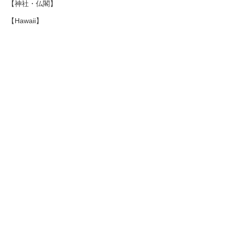
【神社・仏閣】
【Hawaii】