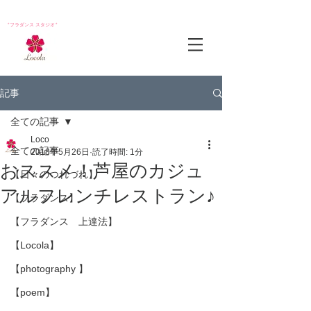
*フラダンス スタジオ*
記事
全ての記事
Loco
全ての記事
2018年5月26日
読了時間: 1分
おススメ！芦屋のカジュ
【日々のつれづれ】
アルフレンチレストラン♪
【フラダンス】
【フラダンス 上達法】
【Locola】
【photography 】
【poem】