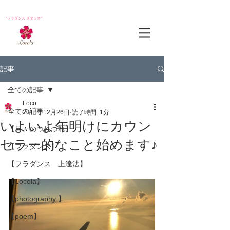
*フラダンス スタジオ*
記事
全ての記事
Loco
全ての記事
2018年12月26日
読了時間: 1分
いよいよ年明けにカウン
【日々のつれづれ】
セラー的なこと始めます♪
【フラダンス】
【フラダンス 上達法】
【Locola】
【photography 】
【poem】