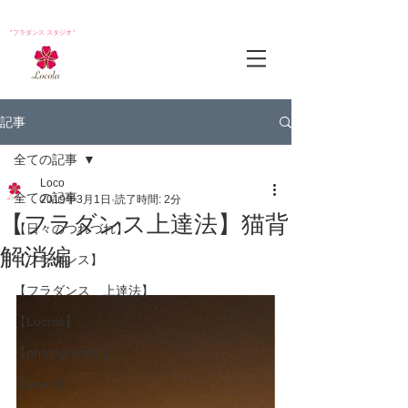
*フラダンス スタジオ*
記事
全ての記事
Loco
全ての記事
2019年3月1日
読了時間: 2分
【フラダンス上達法】猫背
【日々のつれづれ】
解消編
【フラダンス】
【フラダンス 上達法】
【Locola】
【photography 】
【poem】