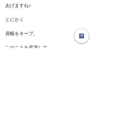
あげますね♪
とにかく
肩幅をキープ。
このことを意識して
踊りを練習してみてください。
急には改善は見られなくても
数か月後
数年後には
ちゃんと成果は表れてきますよ。