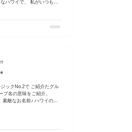
ちなハワイで、 私がいつも
ススメしていることがありま
たら 山へ行け！」です。...
1分
*
ックNo.2で ご紹介たグル
グループ名の意味をご紹介。
d なんと 素敵なお名前♪ ハワイのミ
声の人が多いよなぁ...