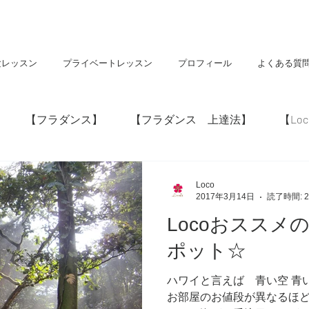
験レッスン
プライベートレッスン
プロフィール
よくある質
【フラダンス】
【フラダンス 上達法】
【Loc
】
【神社・仏閣】
【Hawaii】
Loco
2017年3月14日
読了時間: 
Locoおススメ
ポット☆
ハワイと言えば 青い空 青
お部屋のお値段が異なるほど