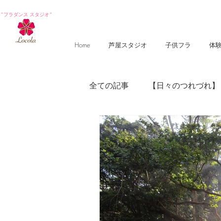
*フラダンス スタジオ*
Home
芦屋スタジオ
子供フラ
体
全ての記事
【日々のつれづれ】
【photography 】
【poem