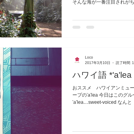
そんな海が一番注目されが
スタジオの生徒さんにもお
す♪ それは… 「ハワイに行っ
Loco
2017年3月10日
読了時間: 
ハワイ語 *'a'lea 
おススメ ハワイアンミュージ
ープの'a'lea 今日はこの
'a'lea…sweet-voice
ュージシャンって本当に 甘い