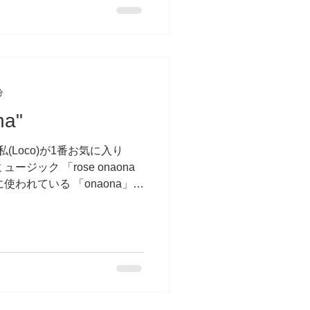
分
a"
(Loco)が1番お気に入り
ジック 「rose onaona
われている 「onaona」
たしましょう♪ この単語は