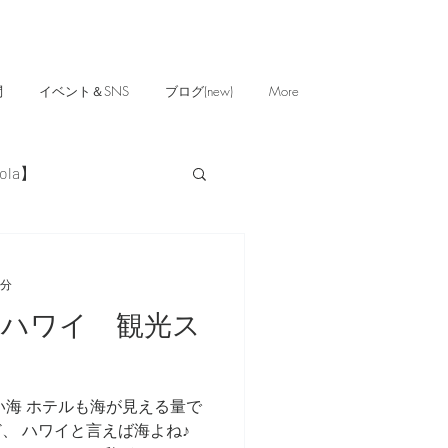
問
イベント＆SNS
ブログ(new)
More
ola】
2分
のハワイ 観光ス
い海 ホテルも海が見える量で
、 ハワイと言えば海よね♪