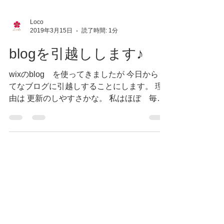
Loco
2019年3月15日
読了時間: 1分
blogを引越しします♪
wixのblog を使ってきましたが 今日から は
てなブログに引越しすることにします。 理
由は 更新のしやすさかな。 私はほぼ 毎日
blogを書くからね この書く作業にストレス
がかかると かなり辛いのですよ… 毎日だか
らね けっこう ストレスかかっていたので
す・・・ もうね...