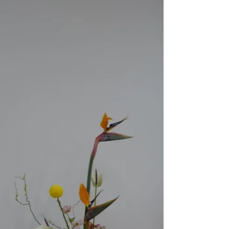
私のYouTube Locolaチャンネル
https://www.youtube.com/user/LocoLocola を
見て頂いてる方からの 質問のお電話だっ
た。 こんなことって あるのね！？ 的な出来
事でした。...