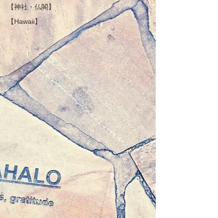
【神社・仏閣】
【Hawaii】