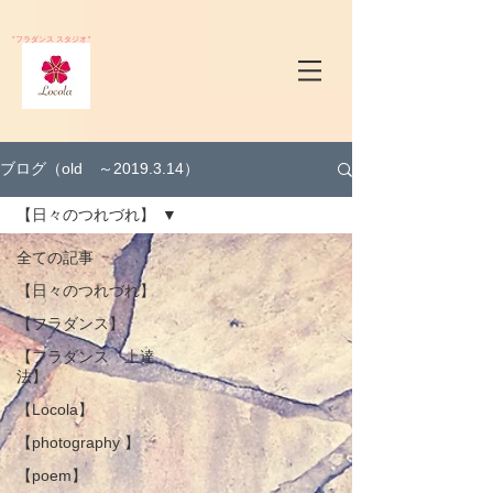
*フラダンス スタジオ*
ブログ（old ～2019.3.14）
【日々のつれづれ】
全ての記事
【日々のつれづれ】
【フラダンス】
【フラダンス 上達
法】
【Locola】
【photography 】
【poem】