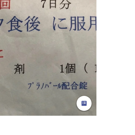
今週のロコフォト*歩行
器
ジャジャーン♪♪♪ 母の歩行器。 先週から我が
家にやってまいりました。 介護保険を利用
しての レンタルです。 2つ持ってきていた
だいたうちの ひとつをお借りすることに。
母の運動神経 母の体格などを考慮して これ
がいいのでは…と こちらに。 介護認定の度
合いに合わせて...