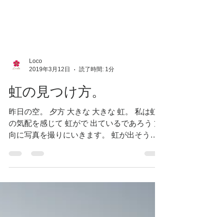
Loco
2019年3月12日
読了時間: 1分
虹の見つけ方。
昨日の空。 夕方 大きな 大きな 虹。 私は虹
の気配を感じて 虹がで 出ているであろう 方
向に写真を撮りにいきます。 虹が出そうな
空の 雰囲気もわかる どうやったら 虹を見つ
けられるのか？ それをお教えしましょー そ
の方法は 簡単 太陽の周りには 雲がなく...