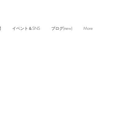
問
イベント＆SNS
ブログ(new)
More