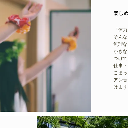
楽し
「体力
そんな
無理な
かきな
つけて
​仕事
こまっ
アン音
けます