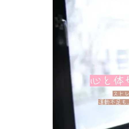
心と体
スト
運動不足も