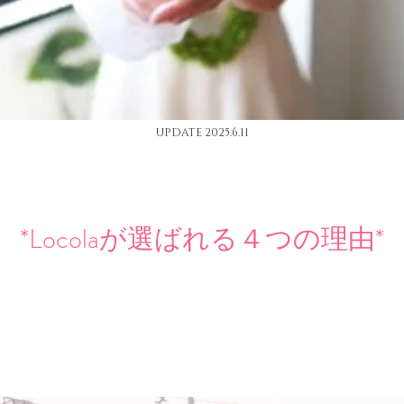
​UPDATE 2025.6.11
*​Locolaが選ばれる４つの理由*